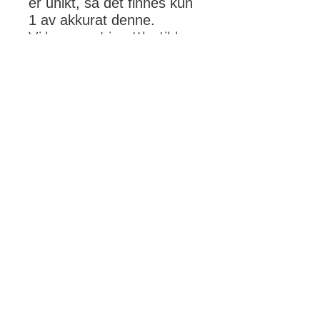
er unikt, så det finnes kun
1 av akkurat denne.
Vi legger ut i nettbutikken
etterhvert som
produktene blir ferdige i
verkstedet.
PRODUKTINFO
Str. 60x30x45cm.
FRAKT - OG RETUR
FRAKT OG LEVERING
Leveringstid er 2-4 uker.
Produktene sendes med
Bring/Posten Norge med
klimanøytral servicepakke og hentes
på ditt nærmeste postkontor. Det er
kjøpers ansvar å oppgi rett