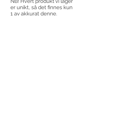
NB! Hvert produkt vi lager
er unikt, så det finnes kun
1 av akkurat denne.
Vi legger ut i nettbutikken
etterhvert som
produktene blir ferdige i
verkstedet.
PRODUKTINFO
Str. 69x39x45cm.
FRAKT - OG RETUR
FRAKT OG LEVERING
Leveringstid er 2-4 uker.
Produktene sendes med
Bring/Posten Norge med
klimanøytral servicepakke og hentes
på ditt nærmeste postkontor. Det er