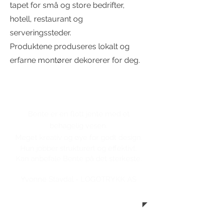
tapet for små og store bedrifter,
hotell, restaurant og
serveringssteder.
Produktene produseres lokalt og
erfarne montører dekorerer for deg.
Bente er en flott jente med
et
behagelig vesen.
Meget kreativ og øye for godt design.
Hun jobber strukturert og effektivt.
Kan anbefale Bente på det sterkeste.
Yvonne Stavdal - LOGOTRYKK AS