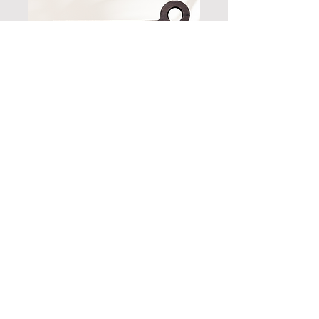
Reklame-/gaveartikler
Markedsfør bedriften din med
reklame-/gaveartikler.!
Vi hjelper med alt fra design til
produksjon
av:
Rollup
Beachflagg
Skilt